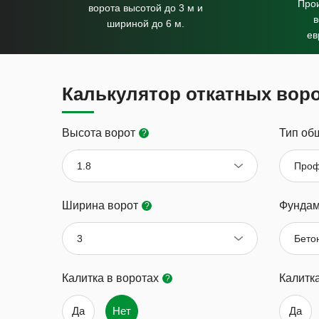
Прои
ворота высотой до 3 м и
в
шириной до 6 м.
ев
Калькулятор откатных вор
Высота ворот
Тип об
?
1.8
Проф
Ширина ворот
Фундам
?
3
Бето
Калитка в воротах
Калитк
?
Да
Нет
Да