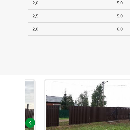
2,0
5,0
2,5
5,0
2,0
6,0