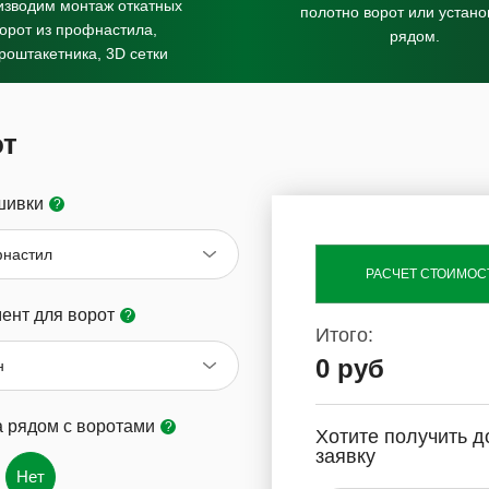
зводим монтаж откатных
полотно ворот или устан
орот из профнастила,
рядом.
роштакетника, 3D сетки
от
шивки
?
настил
РАСЧЕТ СТОИМОС
ент для ворот
?
Итого:
0 руб
н
а рядом с воротами
?
Хотите получить д
заявку
Нет