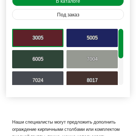
В каталоге
Под заказ
3005
5005
6005
7004
7024
8017
9002
9006
БРАЗИЛЬСКАЯ
Наши специалисты могут предложить дополнить
СВЕТЛОЕ ДЕРЕВО
ВИШНЯ
ограждение кирпичными столбами или комплектом