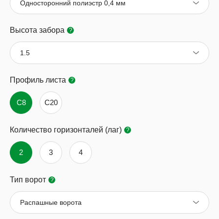
Односторонний полиэстр 0,4 мм
Высота забора
?
1.5
Профиль листа
?
C8
C20
Количество горизонталей (лаг)
?
2
3
4
Тип ворот
?
Распашные ворота